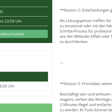
**Session 2: Entscheidungen ge
t.
Als Leitungsperson treffen Si
um 23:59 Uhr
zu emotional oder mit den fals
Schritte-Prozess für professi
andere buchen
wie den Mitläufer-Effekt oder
zu durchdenken.
---
**Session 3: Prioritäten setze
18:00 Uhr
Beschäftigt sein und wirksam 
reagiert, verliert das Wichtig
2-Minuten-Regel und einfache 
zu werden. KI-Tools können be