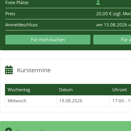
Freie Plätze
Preis
20,00 € zzgl. MwS
Anmeldeschluss
am 15.08.2026 
Für mich buchen
Für 
Kurstermine
Wochentag
Datum
Uhrzeit
Mittwoch
19.08.2026
17:00 - 