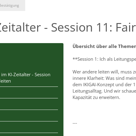
Bestätigung
eitalter - Session 11: Fai
Übersicht über alle Theme
**Session 1: Ich als Leitungs
Wer andere leiten will, muss z
 im KI-Zeitalter - Session
innere Klarheit: Was sind mein
leiten
dem IKIGAI-Konzept und der 1
Leitungsalltag. Und wir schau
Kapazität zu erweitern.
---