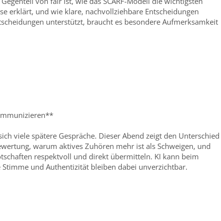
 Gegenteil von fair ist, wie das SCARF-Modell die wichtigsten
 erklärt, und wie klare, nachvollziehbare Entscheidungen
tscheidungen unterstützt, braucht es besondere Aufmerksamkeit
kommunizieren**
sich viele spätere Gespräche. Dieser Abend zeigt den Unterschied
wertung, warum aktives Zuhören mehr ist als Schweigen, und
chaften respektvoll und direkt übermitteln. KI kann beim
e Stimme und Authentizität bleiben dabei unverzichtbar.