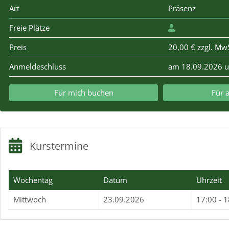
Art
Präsenz
Freie Plätze
Preis
20,00 € zzgl. MwS
Anmeldeschluss
am 18.09.2026 
Für mich buchen
Für 
Kurstermine
Wochentag
Datum
Uhrzeit
Mittwoch
23.09.2026
17:00 - 