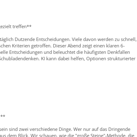
zielt treffen**
e täglich Dutzende Entscheidungen. Viele davon werden zu schnell,
chen Kriterien getroffen. Dieser Abend zeigt einen klaren 6-
onelle Entscheidungen und beleuchtet die häufigsten Denkfallen
 Schubladendenken. KI kann dabei helfen, Optionen strukturierter
n**
sein sind zwei verschiedene Dinge. Wer nur auf das Dringende
e aus dem Blick. Wir schauen, wie die "große Steine"-Methode, die