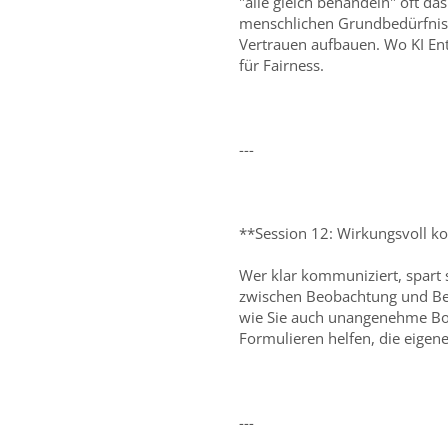
"alle gleich behandeln" oft das
menschlichen Grundbedürfnisse
Vertrauen aufbauen. Wo KI En
für Fairness.
---
**Session 12: Wirkungsvoll 
Wer klar kommuniziert, spart 
zwischen Beobachtung und Be
wie Sie auch unangenehme Bots
Formulieren helfen, die eigen
---