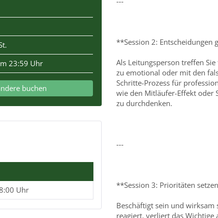
---
**Session 2: Entscheidungen ge
t.
Als Leitungsperson treffen Si
um 23:59 Uhr
zu emotional oder mit den fals
Schritte-Prozess für professi
andere buchen
wie den Mitläufer-Effekt oder
zu durchdenken.
---
**Session 3: Prioritäten setze
18:00 Uhr
Beschäftigt sein und wirksam 
reagiert, verliert das Wichtig